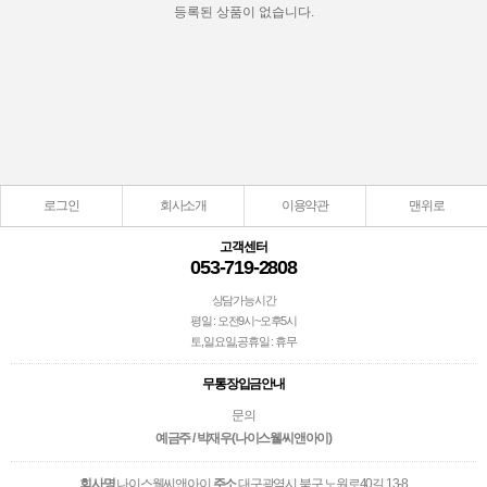
등록된 상품이 없습니다.
로그인
회사소개
이용약관
맨위로
고객센터
053-719-2808
상담가능시간
평일 : 오전9시~오후5시
토,일요일,공휴일 : 휴무
무통장입금안내
문의
예금주 / 박재우(나이스웰씨앤아이)
회사명
나이스웰씨앤아이
주소
대구광역시 북구 노원로40길 13-8