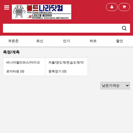
쿠폰존
최신
인기
히트
할인
측정/계측
버니어캘리퍼스/마이크
저울/경도계/온습도계/각
로미터등 (0)
종측정기 (0)